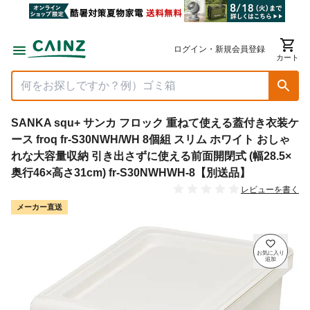
ログイン・新規会員登録
カート
SANKA squ+ サンカ フロック 重ねて使える蓋付き衣装ケ
ース froq fr-S30NWH/WH 8個組 スリム ホワイト おしゃ
れな大容量収納 引き出さずに使える前面開閉式 (幅28.5×
奥行46×高さ31cm) fr-S30NWHWH-8【別送品】
レビューを書く
メーカー直送