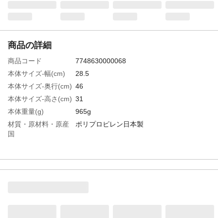
商品の詳細
商品コード
7748630000068
本体サイズ-幅(cm)
28.5
本体サイズ-奥行(cm)
46
本体サイズ-高さ(cm)
31
本体重量(g)
965g
材質・原材料・原産
ポリプロピレン日本製
国
特徴
■前面開閉式だから、積み重ねても下に入っ
ているものが取り出せる■蓋がカパッと開い
てそのまま固定できるから出し入れラクラ
ク■5つのサイズを自由に組み合わせできる■
別売りキャスターで移動ラクラク!■収納目
安(約) ・トレーナー…4枚・Yシャツ…11
枚・バスタオル…4枚
注意事項
カパっとひらく固定できるフタ キャスター