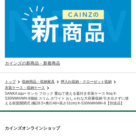
カインズの新商品・新着商品
トップ
収納用品・収納家具
押入れ収納・クローゼット収納
衣装ケース・収納ケース
SANKA squ+ サンカ フロック 重ねて使える蓋付き衣装ケース froq fr-
S30NWH/WH 8個組 スリム ホワイト おしゃれな大容量収納 引き出さずに使
える前面開閉式 (幅28.5×奥行46×高さ31cm) fr-S30NWHWH-8【別送品】
カインズオンラインショップ