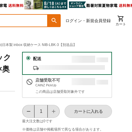
ログイン・新規会員登録
カート
本製 inbox 収納ケース NIB-LBK-3【別送品】
ック
配送
×奥
店舗受取不可
CAINZ PickUp
この商品は店舗受取対象外です
カートに入れる
最大注文数は
0
です
※価格は​店舗や​掲載場所で​異なる​場合が​あります。