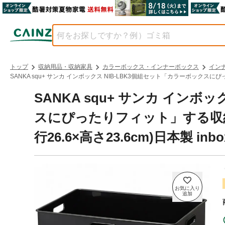
トップ
収納用品・収納家具
カラーボックス・インナーボックス
イン
SANKA squ+ サンカ インボックス NIB-LBK3個組セット「カラーボックスにぴった
SANKA squ+ サンカ インボ
スにぴったりフィット」する収納ボ
行26.6×高さ23.6cm)日本製 in