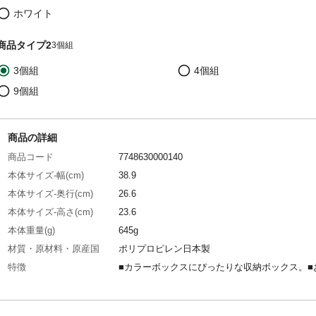
ホワイト
商品タイプ2
3個組
3個組
4個組
9個組
商品の詳細
商品コード
7748630000140
本体サイズ-幅(cm)
38.9
本体サイズ-奥行(cm)
26.6
本体サイズ-高さ(cm)
23.6
本体重量(g)
645g
材質・原材料・原産国
ポリプロピレン日本製
特徴
■カラーボックスにぴったりな収納ボックス。■
みに合わせて積み重ね可能。 ■別売りキャスタ
動ラクラク!