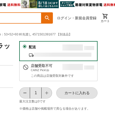
ログイン・新規会員登録
カート
52×93 軒先渡し 4571501391677 【別送品】
ラッ
配送
店舗受取不可
CAINZ PickUp
この商品は店舗受取対象外です
カートに入れる
最大注文数は
0
です
※価格は​店舗や​掲載場所で​異なる​場合が​あります。