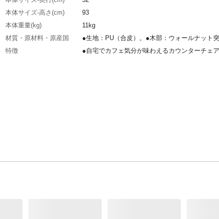
本体サイズ-高さ(cm)
93
本体重量(kg)
11kg
材質・原材料・原産国
●生地：PU（合皮）。●木部：ウォールナット
特徴
●自宅でカフェ気分が味わえるカウンターチェ
●木部はウォールナット突板を採用。●ミッドセ
ュリー期を彷彿とさせる背と座お丸みが特徴的
インカウンターチェアー。●座面はガス圧式昇
げ下げも楽々。●座面高：63-83cm。●カラー：
ク色。●生産国：中国。
お手入れ方法
●定期的にネジの緩みがないかご確認お願い致
す。●汚れた場合、硬く絞った布で汚れた部分
取って下さい。
注意事項
●こちらの商品は室内家具となります。●商品は
渡しとなります。●お客様にて組立、組立時間
は大人1人で20分となります●床がキズつく場合
ざいますので必ずカーペットの上でご使用くだ
い。。●ガス圧昇降式は、体重40kg以下のお客
がりにくい場合がございます。●天然木を使用
りますので生産時に細かいキズがある場合がご
す。