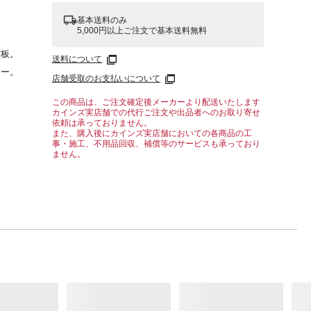
基本送料のみ
5,000円以上ご注文で基本送料無料
突板。
送料について
アー。
店舗受取のお支払いについて
ンチ
なデザ
この商品は、ご注文確定後メーカーより配送いたします
カインズ実店舗での代行ご注文や出品者へのお取り寄せ
降で上
依頼は承っておりません。
ブラッ
また、購入後にカインズ実店舗においての各商品の工
事・施工、不用品回収、補償等のサービスも承っており
ません。
しま
を拭き
軒先
の目安
がご
さ
様は下
してお
ざいま