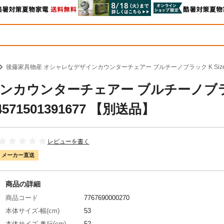
後藤家具物産 オシャレなデザインカウンターチェアー ブルチーノブラック K Size：53×
インカウンターチェアー ブルチーノブ
4571501391677 【別送品】
レビューを書く
メーカー直送
商品の詳細
商品コード
7767690000270
本体サイズ-幅(cm)
53
本体サイズ-奥行(cm)
52