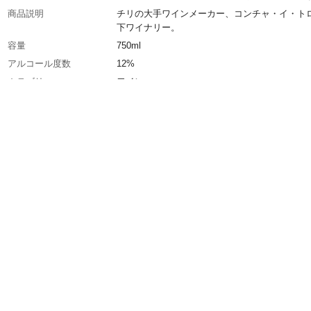
商品説明
チリの大手ワインメーカー、コンチャ・イ・ト
下ワイナリー。
容量
750ml
アルコール度数
12%
カテゴリー
ワイン
種類
スパークリング
産地
コキンボ
生産国
チリ
甘口・辛口
辛口
おすすめ料理
生ハム
キャップタイプ
コルク
タイプ
ライトボディ
ぶどうの種類
シャルドネ、ピノ・ノワール
ワイナリー（生産者）
マイカス・デル・リマリ