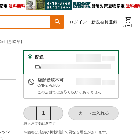
ログイン・新規会員登録
カート
0ml【別送品】
配送
店舗受取不可
CAINZ PickUp
この店舗ではお取り扱いがありません
カートに入れる
最大注文数は
0
です
レッシ
※価格は​店舗や​掲載場所で​異なる​場合が​あります。
す。