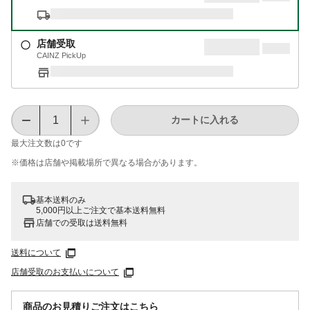
店舗受取
CAINZ PickUp
カートに入れる
最大注文数は
0
です
※価格は​店舗や​掲載場所で​異なる​場合が​あります。
基本送料のみ
5,000円以上ご注文で基本送料無料
店舗での受取は送料無料
送料について
店舗受取のお支払いについて
商品のお見積りご注文はこちら