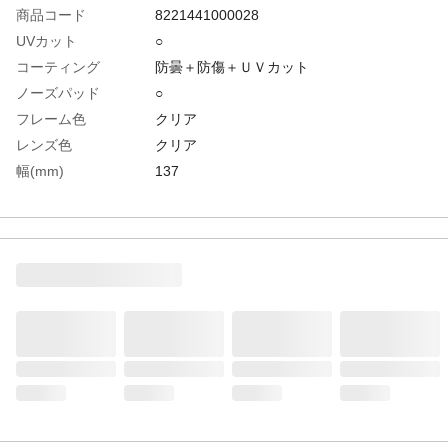
商品コード
8221441000028
UVカット
○
コーティング
防曇＋防傷＋ＵＶカット
ノーズパッド
○
フレーム色
クリア
レンズ色
クリア
幅(mm)
137
防傷加工
○
防曇加工
○
レンズ厚(mm)
2
テンプル色
クリア
生産国
台湾
重さ
37.000G
材質1
ポリカーボネート