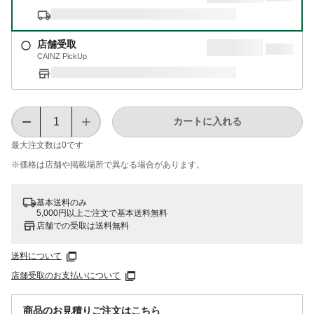
店舗受取
CAINZ PickUp
カートに入れる
最大注文数は
0
です
※価格は​店舗や​掲載場所で​異なる​場合が​あります。
基本送料のみ
5,000円以上ご注文で基本送料無料
店舗での受取は送料無料
送料について
店舗受取のお支払いについて
商品のお見積りご注文はこちら