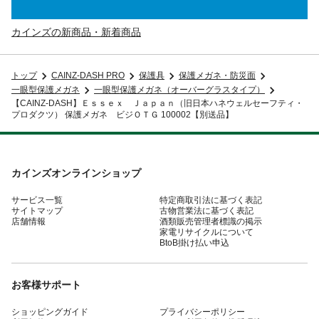
カインズの新商品・新着商品
トップ
CAINZ-DASH PRO
保護具
保護メガネ・防災面
一眼型保護メガネ
一眼型保護メガネ（オーバーグラスタイプ）
【CAINZ-DASH】Ｅｓｓｅｘ Ｊａｐａｎ（旧日本ハネウェルセーフティ・
プロダクツ） 保護メガネ ビジＯＴＧ 100002【別送品】
カインズオンラインショップ
サービス一覧
特定商取引法に基づく表記
サイトマップ
古物営業法に基づく表記
店舗情報
酒類販売管理者標識の掲示
家電リサイクルについて
BtoB掛け払い申込
お客様サポート
ショッピングガイド
プライバシーポリシー