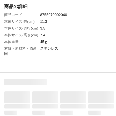
商品の詳細
商品コード
8755970002040
本体サイズ-幅(cm)
11.3
本体サイズ-奥行(cm)
3.5
本体サイズ-高さ(cm)
7.4
本体重量
45ｇ
材質・原材料・原産
ステンレス
国
特徴
●材質：ステンレス●サイズ：
2×25×74×74mm●仕上：ヘアーライン●コー
ド番号：00016606