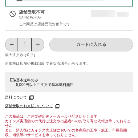
店舗受取不可
CAINZ PickUp
この商品は店舗受取対象外です
カートに入れる
最大注文数は
0
です
※価格は​店舗や​掲載場所で​異なる​場合が​あります。
基本送料のみ
5,000円以上ご注文で基本送料無料
送料について
店舗受取のお支払いについて
この商品は、ご注文確定後メーカーより配送いたします
カインズ実店舗での代行ご注文や出品者へのお取り寄せ依頼は承っておりま
せん。
また、購入後にカインズ実店舗においての各商品の工事・施工、不用品回
収、補償等のサービスも承っておりません。