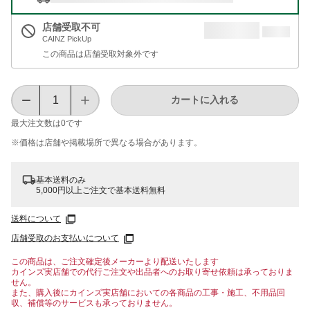
店舗受取不可
CAINZ PickUp
この商品は店舗受取対象外です
カートに入れる
最大注文数は
0
です
※価格は​店舗や​掲載場所で​異なる​場合が​あります。
基本送料のみ
5,000円以上ご注文で基本送料無料
送料について
店舗受取のお支払いについて
この商品は、ご注文確定後メーカーより配送いたします
カインズ実店舗での代行ご注文や出品者へのお取り寄せ依頼は承っておりま
せん。
また、購入後にカインズ実店舗においての各商品の工事・施工、不用品回
収、補償等のサービスも承っておりません。