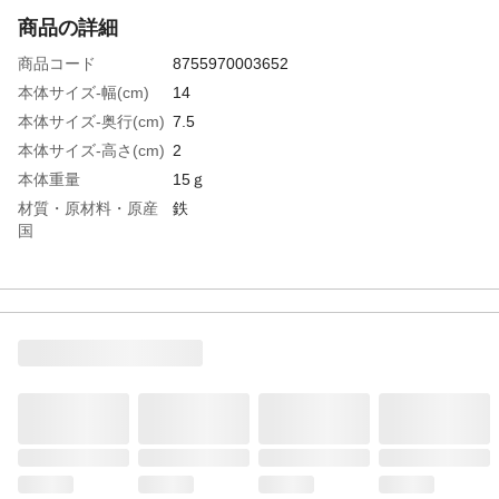
商品の詳細
商品コード
8755970003652
本体サイズ-幅(cm)
14
本体サイズ-奥行(cm)
7.5
本体サイズ-高さ(cm)
2
本体重量
15ｇ
材質・原材料・原産
鉄
国
特徴
●カラー：ホワイト●サイズ：
24×10×10mm●最大垂直荷重：5kg●コード
番号：00032522