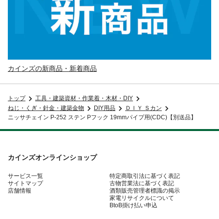
カインズの新商品・新着商品
トップ
工具・建築資材・作業着・木材・DIY
ねじ・くぎ・針金・建築金物
DIY用品
ＤＩＹ Ｓカン
ニッサチェイン P-252 ステン Pフック 19mmパイプ用(CDC)【別送品】
カインズオンラインショップ
サービス一覧
特定商取引法に基づく表記
サイトマップ
古物営業法に基づく表記
店舗情報
酒類販売管理者標識の掲示
家電リサイクルについて
BtoB掛け払い申込