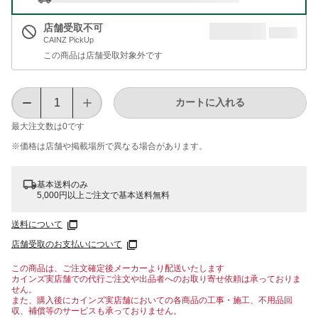
店舗受取不可
CAINZ PickUp
この商品は店舗受取対象外です
カートに入れる
最大注文数は
0
です
※価格は​店舗や​掲載場所で​異なる​場合が​あります。
基本送料のみ
5,000円以上ご注文で基本送料無料
送料について
店舗受取のお支払いについて
この商品は、ご注文確定後メーカーより配送いたします
カインズ実店舗での代行ご注文や出品者へのお取り寄せ依頼は承っておりま
せん。
また、購入後にカインズ実店舗においての各商品の工事・施工、不用品回
収、補償等のサービスも承っておりません。