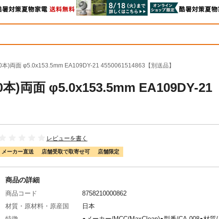
本)両面 φ5.0x153.5mm EA109DY-21 4550061514863【別送品】
本)両面 φ5.0x153.5mm EA109DY-21
レビューを書く
メーカー直送
店舗受取で取寄せ可
店舗限定
商品の詳細
商品コード
8758210000862
材質・原材料・原産国
日本
特徴
●メーカー/MCC(MaxClean)●型番/CA-008●材質