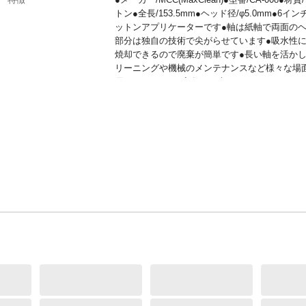
トン●全長/153.5mm●ヘッド径/φ5.0mm●6イ
ットンアプリケーターです●軸は紙軸で両面の
部分は独自の技術で尖がらせています●吸水性に
焼却できるので廃棄が簡単です●長い軸を活か
リーニングや機械のメンテナンスなど様々な場
用されています●入数/100本
JANコード
4550061514863