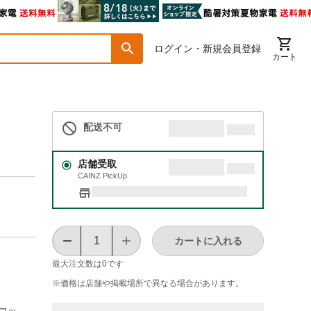
ログイン・新規会員登録
カート
配送不可
店舗受取
CAINZ PickUp
カートに入れる
最大注文数は
0
です
※価格は​店舗や​掲載場所で​異なる​場合が​あります。
/コッ