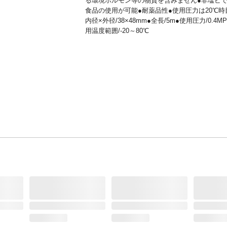
る環境ホルモン等の物質を含みません●非塩ビ
食品の使用が可能●耐薬品性●使用圧力は20℃時
内径×外径/38×48mm●全長/5m●使用圧力/0.4M
用温度範囲/-20～80℃
JANコード
4550061056530