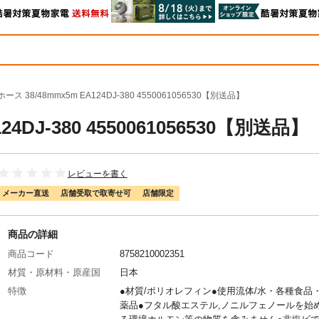
ス 38/48mmx5m EA124DJ-380 4550061056530【別送品】
4DJ-380 4550061056530【別送品】
レビューを書く
メーカー直送
店舗受取で取寄せ可
店舗限定
商品の詳細
商品コード
8758210002351
材質・原材料・原産国
日本
特徴
●材質/ポリオレフィン●使用流体/水・各種食品
薬品●フタル酸エステル,ノニルフェノールを始