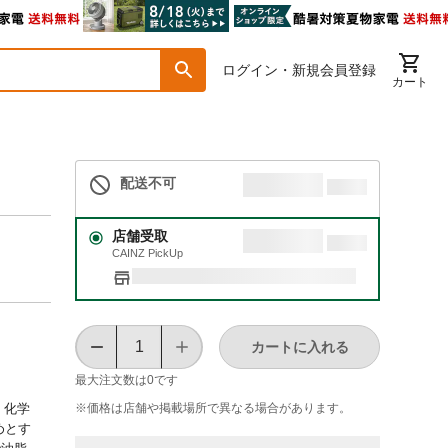
ログイン・新規会員登録
カート
配送不可
店舗受取
CAINZ PickUp
カートに入れる
最大注文数は
0
です
※価格は​店舗や​掲載場所で​異なる​場合が​あります。
・化学
めとす