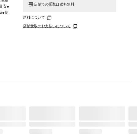
で油脂
店舗での受取は送料無料
目安●
Pa●使
送料について
店舗受取のお支払いについて