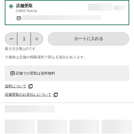
店舗受取
CAINZ PickUp
カートに入れる
最大注文数は
0
です
※価格は​店舗や​掲載場所で​異なる​場合が​あります。
店舗での受取は送料無料
送料について
店舗受取のお支払いについて