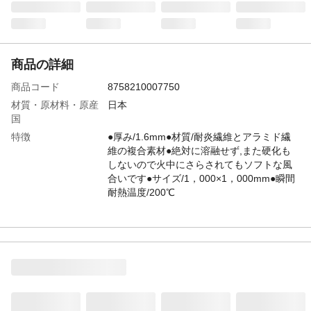
商品の詳細
商品コード
8758210007750
材質・原材料・原産
日本
国
特徴
●厚み/1.6mm●材質/耐炎繊維とアラミド繊
維の複合素材●絶対に溶融せず,また硬化も
しないので火中にさらされてもソフトな風
合いです●サイズ/1，000×1，000mm●瞬間
耐熱温度/200℃
JANコード
4548745832846