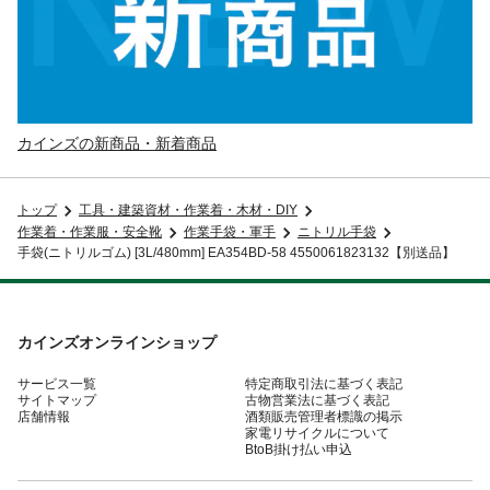
カインズの新商品・新着商品
トップ
工具・建築資材・作業着・木材・DIY
作業着・作業服・安全靴
作業手袋・軍手
ニトリル手袋
手袋(ニトリルゴム) [3L/480mm] EA354BD-58 4550061823132【別送品】
カインズオンラインショップ
サービス一覧
特定商取引法に基づく表記
サイトマップ
古物営業法に基づく表記
店舗情報
酒類販売管理者標識の掲示
家電リサイクルについて
BtoB掛け払い申込