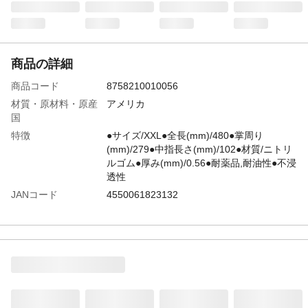
商品の詳細
商品コード
8758210010056
材質・原材料・原産
アメリカ
国
特徴
●サイズ/XXL●全長(mm)/480●掌周り
(mm)/279●中指長さ(mm)/102●材質/ニトリ
ルゴム●厚み(mm)/0.56●耐薬品,耐油性●不浸
透性
JANコード
4550061823132