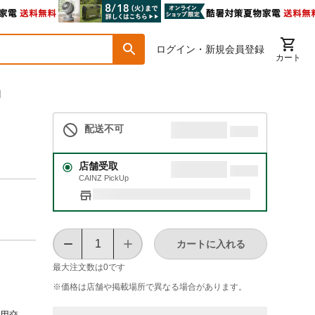
ログイン・新規会員登録
カート
品】
配送不可
店舗受取
CAINZ PickUp
カートに入れる
最大注文数は
0
です
※価格は​店舗や​掲載場所で​異なる​場合が​あります。
1用交