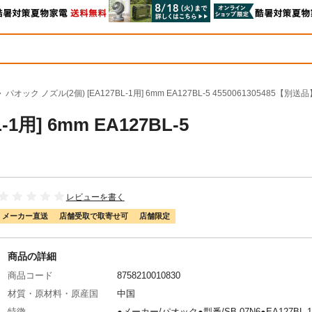
パオック ノズル(2個) [EA127BL-1用] 6mm EA127BL-5 4550061305485【別送
1用] 6mm EA127BL-5
レビューを書く
メーカー直送
店舗受取で取寄せ可
店舗限定
商品の詳細
商品コード
8758210010830
材質・原材料・原産国
中国
特徴
●メーカー/パオック●型番/SB-07N6●EA127BL-