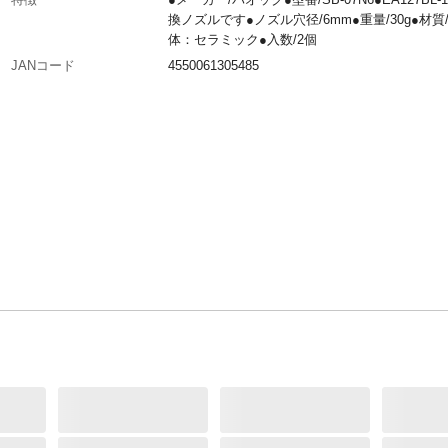
換ノズルです●ノズル穴径/6mm●重量/30g●材質
体：セラミック●入数/2個
JANコード
4550061305485