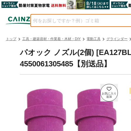
トップ
工具・建築資材・作業着・木材・DIY
電動工具
グラインダー
パオック ノズル(2個) [EA127BL-
4550061305485【別送品】