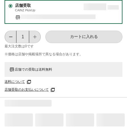
店舗受取
CAINZ PickUp
カートに入れる
最大注文数は
0
です
※価格は​店舗や​掲載場所で​異なる​場合が​あります。
店舗での受取は送料無料
送料について
店舗受取のお支払いについて