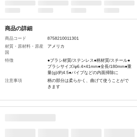
商品の詳細
商品コード
8758210011301
材質・原材料・原産
アメリカ
国
特徴
●ブラシ材質/ステンレス●柄材質/スチール●
ブラシサイズ/φ6.4×41mm●全長/180mm●重
量(g)/約4.5●パイプなどの内面掃除に
注意事項
柄の部分は柔らかく、曲げて使うことがで
きます
JANコード
4518340002203