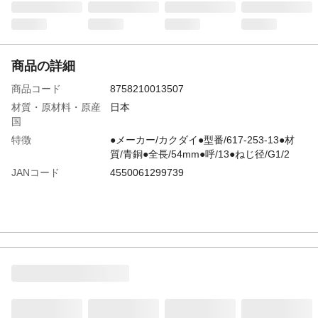
商品の詳細
商品コード
8758210013507
材質・原材料・原産
日本
国
特徴
●メーカー/カクダイ●型番/617-253-13●材
質/青銅●全長/54mm●呼/13●ねじ径/G1/2
JANコード
4550061299739