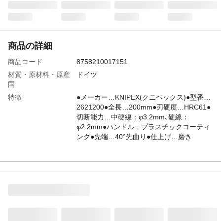
商品の詳細
商品コード
8758210017151
材質・原材料・原産
ドイツ
国
特徴
●メーカー…KNIPEX(クニペックス)●型番…
2621200●全長…200mm●刃硬度…HRC61●
切断能力…中硬線：φ3.2mm､硬線：
φ2.2mm●ハンドル…プラスチックコーティ
ング●先端…40°先曲り●仕上げ…磨き
JANコード
4518340544369