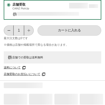
店舗受取
CAINZ PickUp
カートに入れる
最大注文数は
0
です
※価格は​店舗や​掲載場所で​異なる​場合が​あります。
店舗での受取は送料無料
送料について
店舗受取のお支払いについて