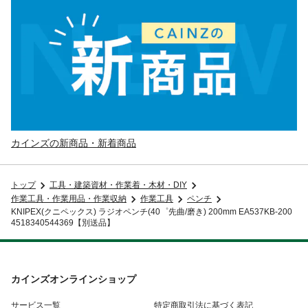
カインズの新商品・新着商品
トップ
工具・建築資材・作業着・木材・DIY
作業工具・作業用品・作業収納
作業工具
ペンチ
KNIPEX(クニペックス) ラジオペンチ(40゜先曲/磨き) 200mm EA537KB-200
4518340544369【別送品】
カインズオンラインショップ
サービス一覧
特定商取引法に基づく表記