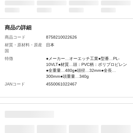
商品の詳細
商品コード
8758210022626
材質・原材料・原産
日本
国
特徴
●メーカー…オーエッチ工業●型番…PL-
10VLT●材質…頭：PVC柄：ポリプロピレン
●全重量…480g●頭径…32mm●全長…
300mm●頭重量…340g
JANコード
4550061022467