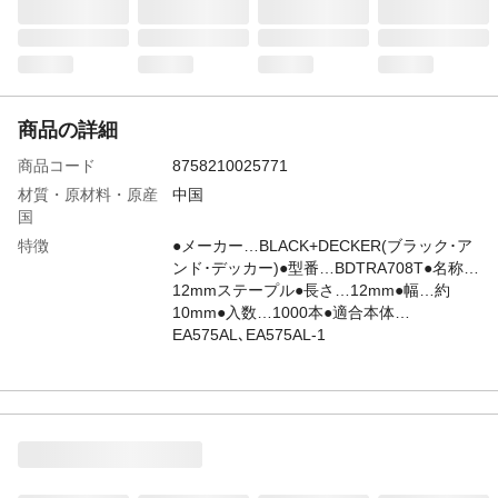
商品の詳細
商品コード
8758210025771
材質・原材料・原産
中国
国
特徴
●メーカー…BLACK+DECKER(ブラック･ア
ンド･デッカー)●型番…BDTRA708T●名称…
12mmステープル●長さ…12mm●幅…約
10mm●入数…1000本●適合本体…
EA575AL､EA575AL-1
JANコード
4550061474891