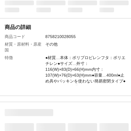
商品の詳細
商品コード
8758210028055
材質・原材料・原産
その他
国
特徴
●材質…本体：ポリプロピレンフタ：ポリエ
チレン●サイズ…外寸：
116(W)×83(D)×66(H)mm内寸：
107(W)×76(D)×63(H)mm●容量…400ml●止
め具やパッキンを使わない簡易密閉タイプ●
ふたに日付が管理できるdayメモリー付
JANコード
4550061780343