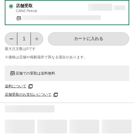
店舗受取
CAINZ PickUp
カートに入れる
最大注文数は
0
です
※価格は​店舗や​掲載場所で​異なる​場合が​あります。
店舗での受取は送料無料
送料について
店舗受取のお支払いについて