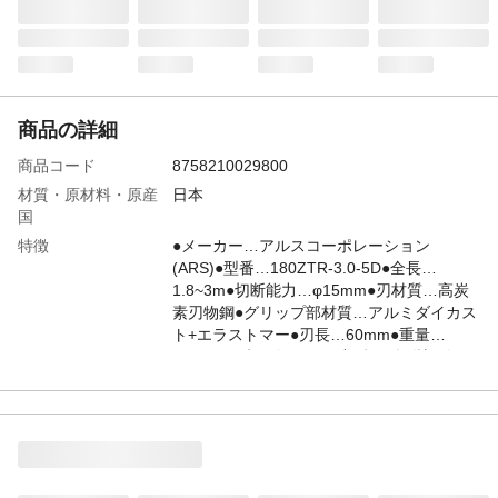
商品の詳細
商品コード
8758210029800
材質・原材料・原産
日本
国
特徴
●メーカー…アルスコーポレーション
(ARS)●型番…180ZTR-3.0-5D●全長…
1.8~3m●切断能力…φ15mm●刃材質…高炭
素刃物鋼●グリップ部材質…アルミダイカス
ト+エラストマー●刃長…60mm●重量…
1300g●刃先の向きは30度ずつ5段階調節可
能｡●グリップ部は250度回転(無段階)し､枝
の向きに併せて切断可能｡●付属の鋸を使用
すれば太い枝も切り落せます｡
JANコード
4518340050839