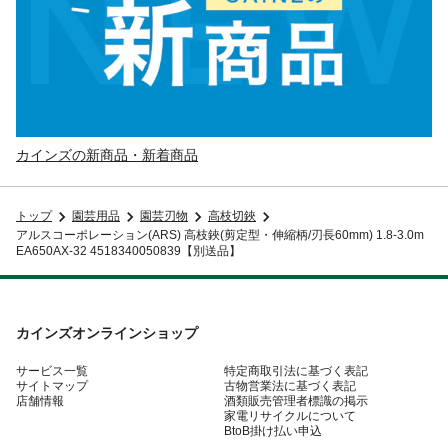
カインズの新商品・新着商品
トップ
園芸用品
園芸刃物
高枝切鋏
アルスコーポレーション(ARS) 高枝鋏(剪定型・伸縮柄/刃長60mm) 1.8-3.0m
EA650AX-32 4518340050839【別送品】
カインズオンラインショップ
サービス一覧
特定商取引法に基づく表記
サイトマップ
古物営業法に基づく表記
店舗情報
酒類販売管理者標識の掲示
家電リサイクルについて
BtoB掛け払い申込