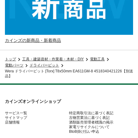
カインズの新商品・新着商品
トップ
工具・建築資材・作業着・木材・DIY
電動工具
電動パーツ
ドライバービット
Wera ドライバービット [Torx] T8x50mm EA611GM-8 4518340421226【別送
品】
カインズオンラインショップ
サービス一覧
特定商取引法に基づく表記
サイトマップ
古物営業法に基づく表記
店舗情報
酒類販売管理者標識の掲示
家電リサイクルについて
BtoB掛け払い申込