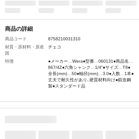
商品の詳細
商品コード
8758210031310
材質・原材料・原産
チェコ
国
特徴
●メーカー…Wera●型番…060131●商品名…
867/4Z●六角シャンク…1/4"●サイズ…T8●
全長(mm)…50●軸径(mm)…3.0●入数…1本●
丈夫で耐久性があり､硬質材料向け●鍛造鋼
製●スタンダード品
JANコード
4518340421226