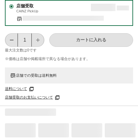
店舗受取
CAINZ PickUp
カートに入れる
最大注文数は
0
です
※価格は​店舗や​掲載場所で​異なる​場合が​あります。
店舗での受取は送料無料
送料について
店舗受取のお支払いについて