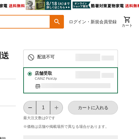
ログイン・新規会員登録
カート
別送
配送不可
店舗受取
CAINZ PickUp
カートに入れる
最大注文数は
0
です
※価格は​店舗や​掲載場所で​異なる​場合が​あります。
●機能…