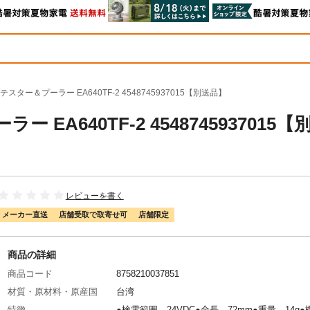
ター＆プーラー EA640TF-2 4548745937015【別送品】
A640TF-2 4548745937015【
レビューを書く
メーカー直送
店舗受取で取寄せ可
店舗限定
商品の詳細
商品コード
8758210037851
材質・原材料・原産国
台湾
特徴
●検電範囲…24VDC●全長…72mm●重量…14g