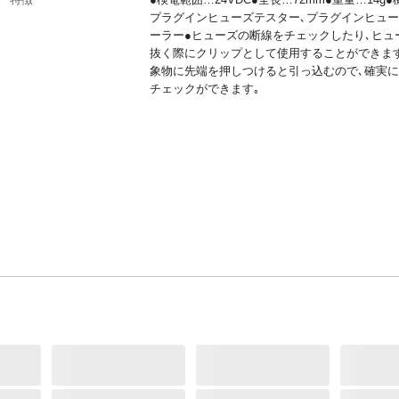
プラグインヒューズテスター､プラグインヒュ
ーラー●ヒューズの断線をチェックしたり､ヒュ
抜く際にクリップとして使用することができます
象物に先端を押しつけると引っ込むので､確実
チェックができます｡
JANコード
4548745937015