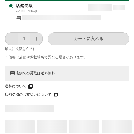
店舗受取
CAINZ PickUp
カートに入れる
最大注文数は
0
です
※価格は​店舗や​掲載場所で​異なる​場合が​あります。
店舗での受取は送料無料
送料について
店舗受取のお支払いについて