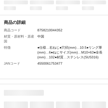
商品の詳細
商品コード
8758210044352
材質・原材料・原産
中国
国
特徴
●仕様…右ねじ●穴径(mm)…10.5●リング厚
(mm)…6●ねじサイズ(mm)…M10×63●全長
(mm)…102●材質…ステンレス(SUS316)
JANコード
4550061753477