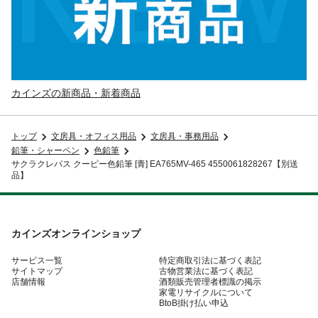
カインズの新商品・新着商品
トップ
文房具・オフィス用品
文房具・事務用品
鉛筆・シャーペン
色鉛筆
サクラクレパス クーピー色鉛筆 [青] EA765MV-465 4550061828267【別送
品】
カインズオンラインショップ
サービス一覧
特定商取引法に基づく表記
サイトマップ
古物営業法に基づく表記
店舗情報
酒類販売管理者標識の掲示
家電リサイクルについて
BtoB掛け払い申込