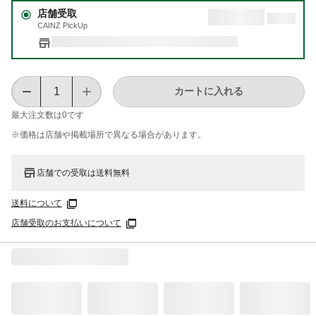
店舗受取
CAINZ PickUp
カートに入れる
最大注文数は
0
です
※価格は​店舗や​掲載場所で​異なる​場合が​あります。
店舗での受取は送料無料
送料について
店舗受取のお支払いについて