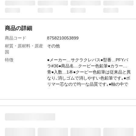
商品の詳細
商品コード
8758210053899
材質・原材料・原産
その他
国
特徴
●メーカー…サクラクレパス●型番…PFYバ
ラ#36●商品名…クーピー色鉛筆●カラー…
青●入数…1本●クーピー色鉛筆は従来品と異
なり､消しゴムで消しやすい色鉛筆です｡●ポ
リマー芯なので均一な品質です｡●軸の中で
芯が折れているといったことがほとんどあ
りません｡
JANコード
4550061828267