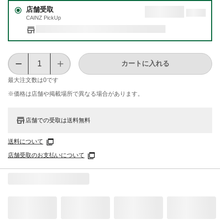
店舗受取
CAINZ PickUp
カートに入れる
最大注文数は
0
です
※価格は​店舗や​掲載場所で​異なる​場合が​あります。
店舗での受取は送料無料
送料について
店舗受取のお支払いについて