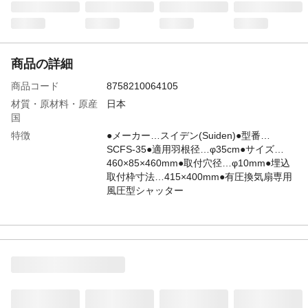
商品の詳細
商品コード
8758210064105
材質・原材料・原産
日本
国
特徴
●メーカー…スイデン(Suiden)●型番…
SCFS-35●適用羽根径…φ35cm●サイズ…
460×85×460mm●取付穴径…φ10mm●埋込
取付枠寸法…415×400mm●有圧換気扇専用
風圧型シャッター
JANコード
4550061760185