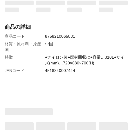
商品の詳細
商品コード
8758210065831
材質・原材料・原産
中国
国
特徴
●ナイロン製●廃材回収に●容量…310L●サイ
ズ(mm)…720×680×700(H)
JANコード
4518340007444