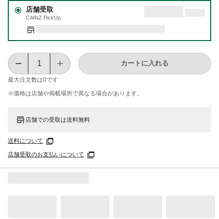
店舗受取
CAINZ PickUp
カートに入れる
最大注文数は
0
です
※価格は​店舗や​掲載場所で​異なる​場合が​あります。
店舗での受取は送料無料
送料について
店舗受取のお支払いについて