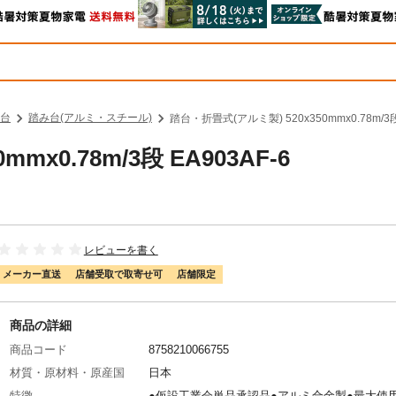
台
踏み台(アルミ・スチール)
踏台・折畳式(アルミ製) 520x350mmx0.78m/3段
x0.78m/3段 EA903AF-6
レビューを書く
メーカー直送
店舗受取で取寄せ可
店舗限定
商品の詳細
商品コード
8758210066755
材質・原材料・原産国
日本
特徴
●仮設工業会単品承認品●アルミ合金製●最大使