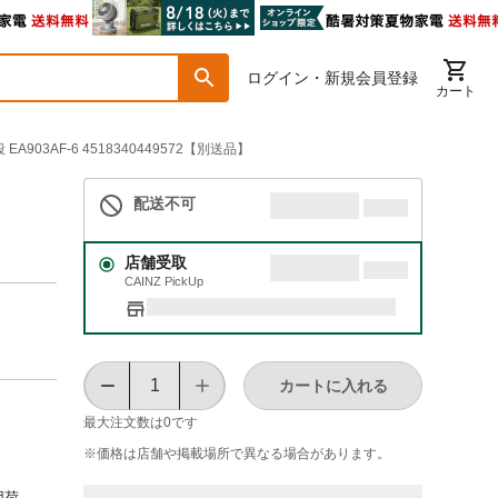
ログイン・新規会員登録
カート
 EA903AF-6 4518340449572【別送品】
配送不可
店舗受取
CAINZ PickUp
カートに入れる
最大注文数は
0
です
※価格は​店舗や​掲載場所で​異なる​場合が​あります。
用荷