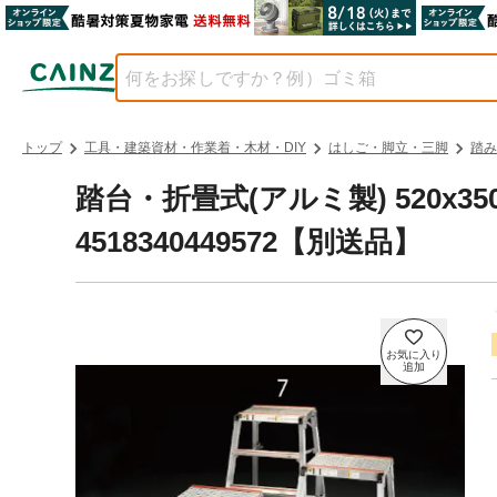
トップ
工具・建築資材・作業着・木材・DIY
はしご・脚立・三脚
踏み
踏台・折畳式(アルミ製) 520x350mm
4518340449572【別送品】