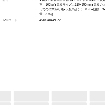
重…160kgf●天板サイズ…520×350mm●天板の
っての作業が可能●天板高さ(m)…0.78●段数…3
量…8.9kg
JANコード
4518340449572