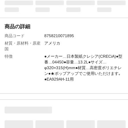
商品の詳細
商品コード
8758210071895
材質・原材料・原産
アメリカ
国
特徴
●メーカー…日本製紙クレシア(CRECiA)●型
番…04450●容量…13.2L●サイズ…
φ320×315(H)mm●材質…高密度ポリエチレ
ン●★ポップアップでご使用いただけます｡
●EA929AH-11用
JANコード
4550061057797