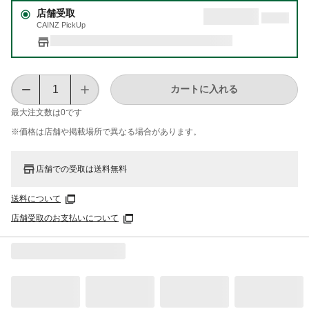
店舗受取
CAINZ PickUp
カートに入れる
最大注文数は
0
です
※価格は​店舗や​掲載場所で​異なる​場合が​あります。
店舗での受取は送料無料
送料について
店舗受取のお支払いについて