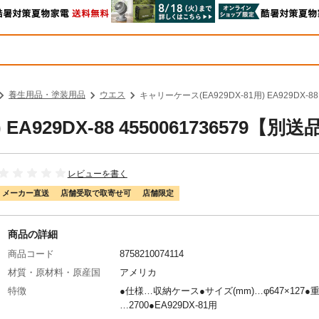
養生用品・塗装用品
ウエス
キャリーケース(EA929DX-81用) EA929DX-88
A929DX-88 4550061736579【別送
レビューを書く
メーカー直送
店舗受取で取寄せ可
店舗限定
商品の詳細
商品コード
8758210074114
材質・原材料・原産国
アメリカ
特徴
●仕様…収納ケース●サイズ(mm)…φ647×127●重
…2700●EA929DX-81用