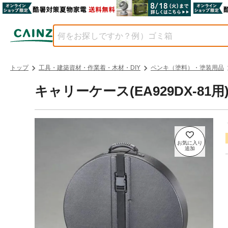
トップ
工具・建築資材・作業着・木材・DIY
ペンキ（塗料）・塗装用品
キャリーケース(EA929DX-81用) E