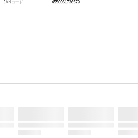
JANコード
4550061736579