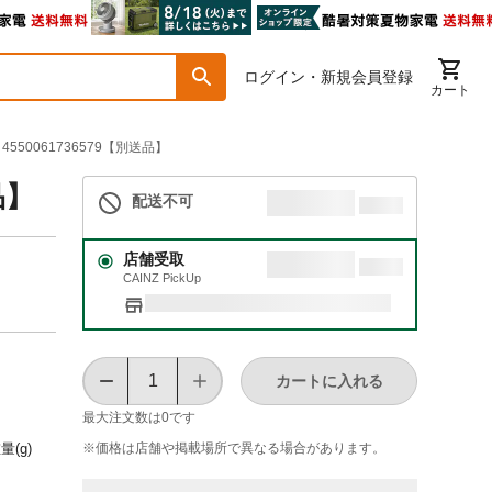
ログイン・新規会員登録
カート
 4550061736579【別送品】
品】
配送不可
店舗受取
CAINZ PickUp
カートに入れる
最大注文数は
0
です
※価格は​店舗や​掲載場所で​異なる​場合が​あります。
量(g)