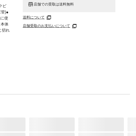
店舗での受取は送料無料
ルクビ
管)●
送料について
続に使
､本体
店舗受取のお支払いについて
じ切れ