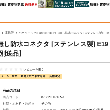
電線管
パナソニック(Panasonic) ねじ無し防水コネクタ [ステンレス製] E19 EA
じ無し防水コネクタ [ステンレス製] E19
92【別送品】
レビューを書く
メーカー直送
店舗受取で取寄せ可
店舗限定
商品の詳細
商品コード
8758210074659
材質・原材料・原産国
その他
特徴
●メーカー…パナソニック(Panasonic)●型番…