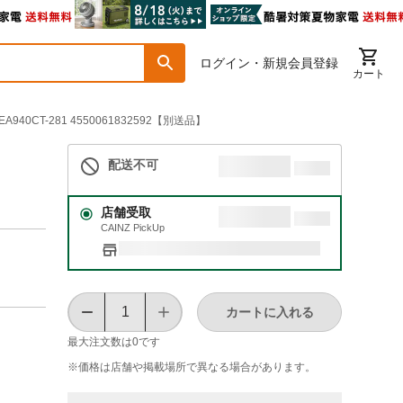
ログイン・新規会員登録
カート
940CT-281 4550061832592【別送品】
配送不可
店舗受取
CAINZ PickUp
カートに入れる
最大注文数は
0
です
※価格は​店舗や​掲載場所で​異なる​場合が​あります。