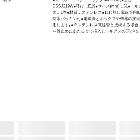
DSSJ219W●呼び…E19●サイズ(mm)…51●ト
ス…1本●材質…ステンレス●ねじ無し電線管用(E
防水パッキン付●電線管とボックスや機器の接
用します｡●※ステンレス電線管と接続する場合
を管止めにあたるまで挿入しトルクスの頭がね
るまで締め付けてください｡
JANコード
4550061832592