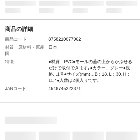
商品の詳細
商品コード
8758210077962
材質・原材料・原産
日本
国
特徴
●材質…PVC●モールの蓋の上からかぶせる
だけで取付できます｡●カラー…グレー●規
格…1号●サイズ(mm)…B：18､L：30､H：
11.4●入数は2個入りです｡
JANコード
4548745222371