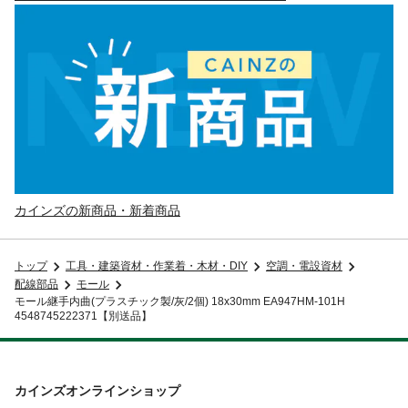
カインズの新商品・新着商品
トップ
工具・建築資材・作業着・木材・DIY
空調・電設資材
配線部品
モール
モール継手内曲(プラスチック製/灰/2個) 18x30mm EA947HM-101H
4548745222371【別送品】
カインズオンラインショップ