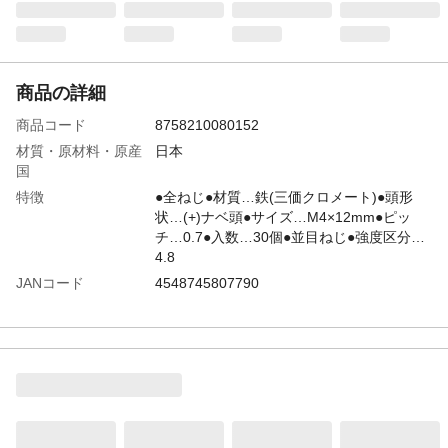
商品の詳細
商品コード
8758210080152
材質・原材料・原産
日本
国
特徴
●全ねじ●材質…鉄(三価クロメート)●頭形
状…(+)ナベ頭●サイズ…M4×12mm●ピッ
チ…0.7●入数…30個●並目ねじ●強度区分…
4.8
JANコード
4548745807790