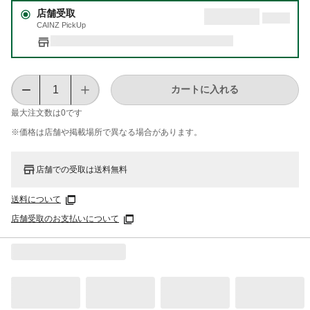
店舗受取
CAINZ PickUp
カートに入れる
最大注文数は
0
です
※価格は​店舗や​掲載場所で​異なる​場合が​あります。
店舗での受取は送料無料
送料について
店舗受取のお支払いについて