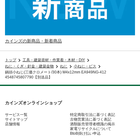
カインズの新商品・新着商品
トップ
工具・建築資材・作業着・木材・DIY
ねじ・くぎ・針金・建築金物
ねじ
小ねじ・ビス
鍋頭小ねじ(三価クロメート/30本) M4x12mm EA949NG-412
4548745807790【別送品】
カインズオンラインショップ
サービス一覧
特定商取引法に基づく表記
サイトマップ
古物営業法に基づく表記
店舗情報
酒類販売管理者標識の掲示
家電リサイクルについて
BtoB掛け払い申込