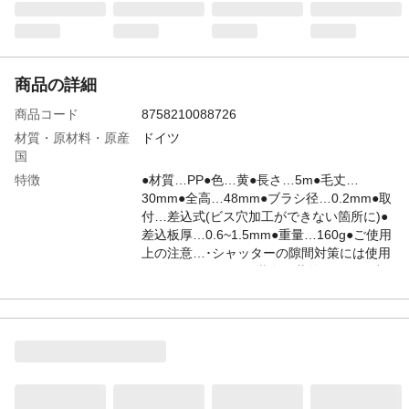
商品の詳細
商品コード
8758210088726
材質・原材料・原産
ドイツ
国
特徴
●材質…PP●色…黄●長さ…5m●毛丈…
30mm●全高…48mm●ブラシ径…0.2mm●取
付…差込式(ビス穴加工ができない箇所に)●
差込板厚…0.6~1.5mm●重量…160g●ご使用
上の注意…･シャッターの隙間対策には使用
しないでください｡･黄色は紫外線に弱く劣
化しますので､屋外には取り付けないでくだ
さい｡●フレームにゴムを採用しているので
｢曲がる｣｢切る｣が簡単にできます｡
JANコード
4548745441802