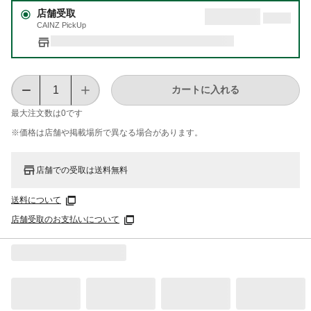
店舗受取
CAINZ PickUp
カートに入れる
最大注文数は
0
です
※価格は​店舗や​掲載場所で​異なる​場合が​あります。
店舗での受取は送料無料
送料について
店舗受取のお支払いについて