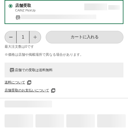
店舗受取
CAINZ PickUp
カートに入れる
最大注文数は
0
です
※価格は​店舗や​掲載場所で​異なる​場合が​あります。
店舗での受取は送料無料
送料について
店舗受取のお支払いについて