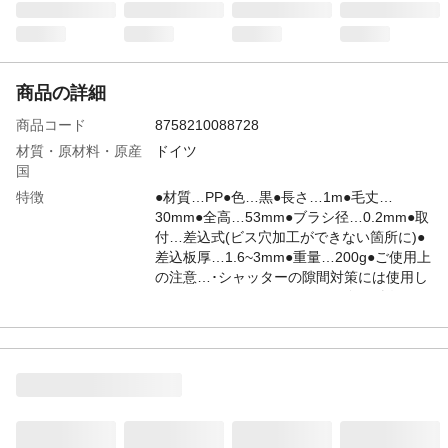
商品の詳細
商品コード
8758210088728
材質・原材料・原産
ドイツ
国
特徴
●材質…PP●色…黒●長さ…1m●毛丈…
30mm●全高…53mm●ブラシ径…0.2mm●取
付…差込式(ビス穴加工ができない箇所に)●
差込板厚…1.6~3mm●重量…200g●ご使用上
の注意…･シャッターの隙間対策には使用し
ないでください｡●フレームにゴムを採用し
ているので｢曲がる｣｢切る｣が簡単にできま
す｡
JANコード
4548745441871