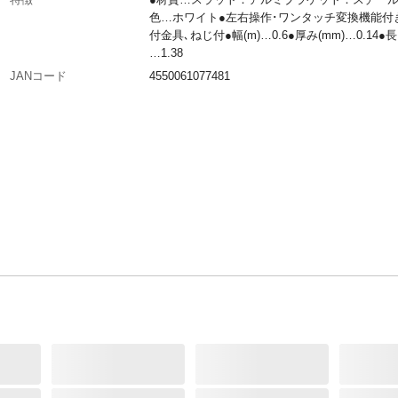
色…ホワイト●左右操作･ワンタッチ変換機能付
付金具､ねじ付●幅(m)…0.6●厚み(mm)…0.14●長
…1.38
JANコード
4550061077481