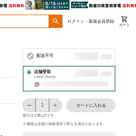
ログイン・新規会員登録
カート
配送不可
店舗受取
CAINZ PickUp
カートに入れる
最大注文数は
0
です
※価格は​店舗や​掲載場所で​異なる​場合が​あります。
●