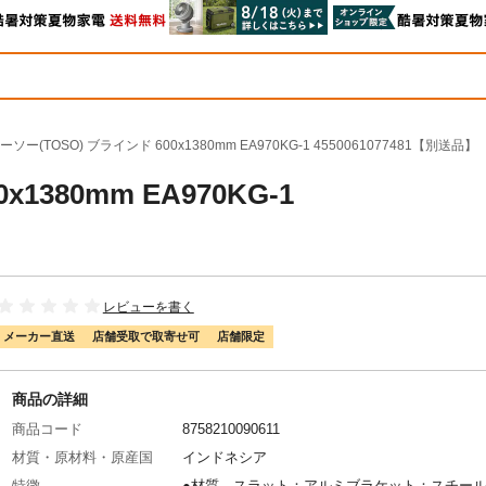
ーソー(TOSO) ブラインド 600x1380mm EA970KG-1 4550061077481【別送品】
1380mm EA970KG-1
レビューを書く
メーカー直送
店舗受取で取寄せ可
店舗限定
商品の詳細
商品コード
8758210090611
材質・原材料・原産国
インドネシア
特徴
●材質…スラット：アルミブラケット：スチール