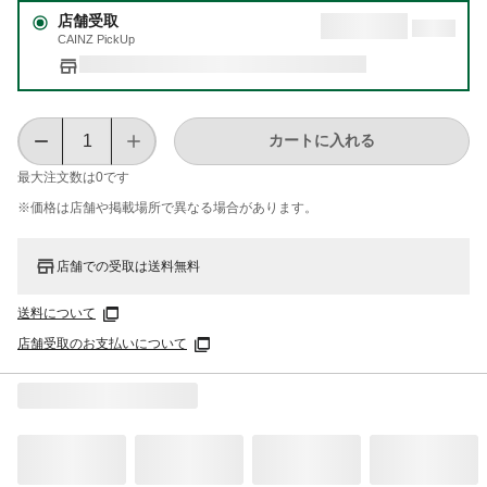
店舗受取
CAINZ PickUp
カートに入れる
最大注文数は
0
です
※価格は​店舗や​掲載場所で​異なる​場合が​あります。
店舗での受取は送料無料
送料について
店舗受取のお支払いについて