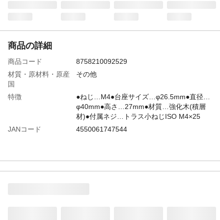
商品の詳細
商品コード
8758210092529
材質・原材料・原産
その他
国
特徴
●ねじ…M4●台座サイズ…φ26.5mm●直径…
φ40mm●高さ…27mm●材質…強化木(積層
材)●付属ネジ…トラス小ねじISO M4×25
JANコード
4550061747544