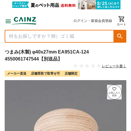
ログイン・新規会員登録
カート
つまみ(木製) φ40x27mm EA951CA-124
4550061747544【別送品】
レビューを書く
メーカー直送
店舗受取で取寄せ可
店舗限定