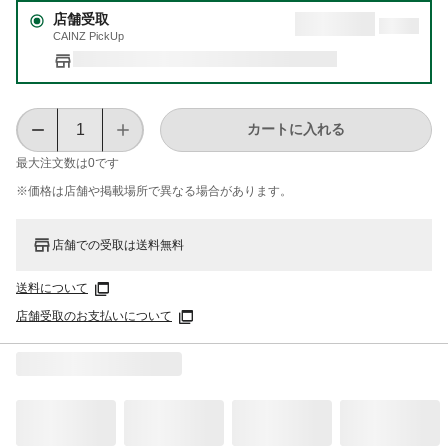
店舗受取
CAINZ PickUp
カートに入れる
最大注文数は
0
です
※価格は​店舗や​掲載場所で​異なる​場合が​あります。
店舗での受取は送料無料
送料について
店舗受取のお支払いについて