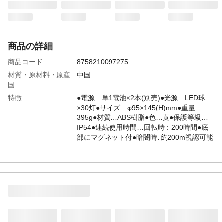
商品の詳細
商品コード
8758210097275
材質・原材料・原産
中国
国
特徴
●電源…単1電池×2本(別売)●光源…LED球
×30灯●サイズ…φ95×145(H)mm●重量…
395g●材質…ABS樹脂●色…黄●保護等級…
IP54●連続使用時間…回転時：200時間●底
部にマグネット付●暗闇時､約200m視認可能
な高輝度LED搭載
JANコード
4548745833072