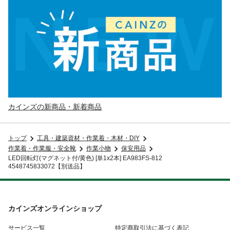
カインズの新商品・新着商品
トップ
工具・建築資材・作業着・木材・DIY
作業着・作業服・安全靴
作業小物
保安用品
LED回転灯(マグネット付/黄色) [単1x2本] EA983FS-812
4548745833072【別送品】
カインズオンラインショップ
サービス一覧
特定商取引法に基づく表記