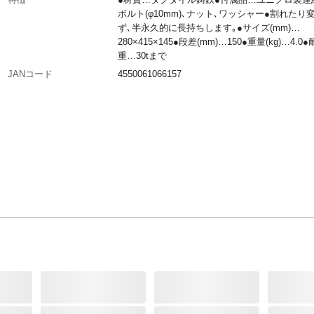
ボルト(φ10mm)､ナット､ワッシャー●割れたり
ず､半永久的に長持ちします｡●サイズ(mm)…
280×415×145●段差(mm)…150●重量(kg)…4.0
重…30tまで
JANコード
4550061066157