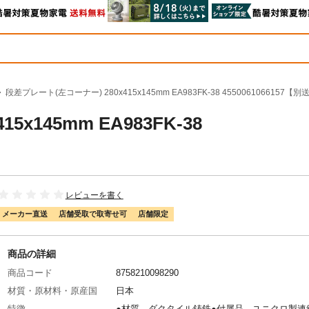
段差プレート(左コーナー) 280x415x145mm EA983FK-38 4550061066157【
x145mm EA983FK-38
レビューを書く
メーカー直送
店舗受取で取寄せ可
店舗限定
商品の詳細
商品コード
8758210098290
材質・原材料・原産国
日本
特徴
●材質…ダクタイル鋳鉄●付属品…ユニクロ製連