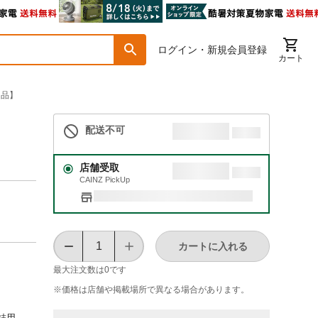
ログイン・新規会員登録
カート
別送品】
配送不可
店舗受取
CAINZ PickUp
カートに入れる
最大注文数は
0
です
※価格は​店舗や​掲載場所で​異なる​場合が​あります。
結用