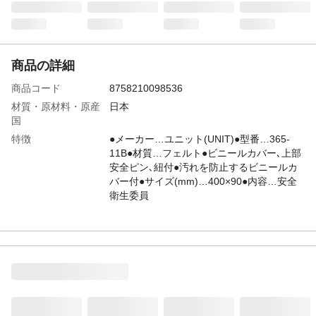
商品の詳細
商品コード
8758210098536
材質・原材料・原産
日本
国
特徴
●メーカー…ユニット(UNIT)●型番…365-
11B●材質…フェルト●ビニールカバー､上部
安全ピン､紐付●汚れを防止するビニールカ
バー付●サイズ(mm)…400×90●内容…安全
衛生委員
JANコード
4550061103531