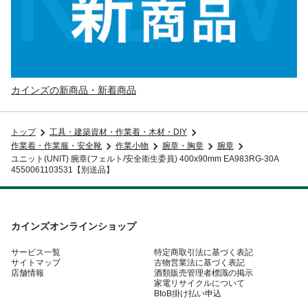
カインズの新商品・新着商品
トップ
工具・建築資材・作業着・木材・DIY
作業着・作業服・安全靴
作業小物
腕章・胸章
腕章
ユニット(UNIT) 腕章(フェルト/安全衛生委員) 400x90mm EA983RG-30A
4550061103531【別送品】
カインズオンラインショップ
サービス一覧
特定商取引法に基づく表記
サイトマップ
古物営業法に基づく表記
店舗情報
酒類販売管理者標識の掲示
家電リサイクルについて
BtoB掛け払い申込