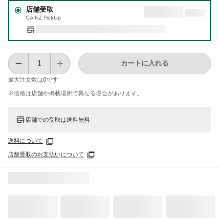
店舗受取
CAINZ PickUp
カートに入れる
最大注文数は
0
です
※価格は​店舗や​掲載場所で​異なる​場合が​あります。
店舗での受取は送料無料
送料について
店舗受取のお支払いについて