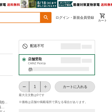
ログイン・新規会員登録
カート
配送不可
店舗受取
CAINZ PickUp
カートに入れる
最大注文数は
0
です
※価格は​店舗や​掲載場所で​異なる​場合が​あります。
t)…
長…