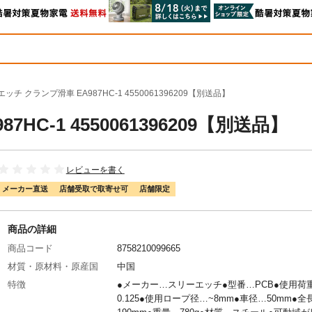
ッチ クランプ滑車 EA987HC-1 4550061396209【別送品】
C-1 4550061396209【別送品】
レビューを書く
メーカー直送
店舗受取で取寄せ可
店舗限定
商品の詳細
商品コード
8758210099665
材質・原材料・原産国
中国
特徴
●メーカー…スリーエッチ●型番…PCB●使用荷重(
0.125●使用ロープ径…~8mm●車径…50mm●全