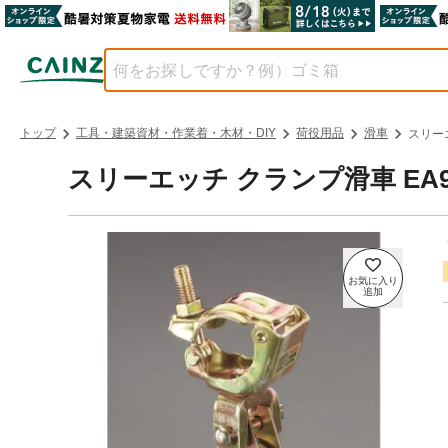
トップ
工具・建築資材・作業着・木材・DIY
荷役用品
滑車
スリーエ
スリーエッチ クランプ滑車 EA987H