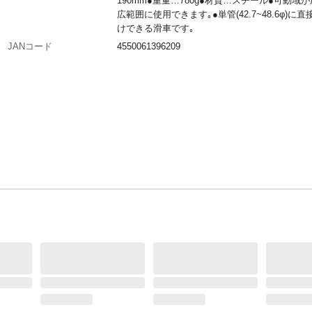
190mm●重量…780g●材質…スチール●可動域が
広範囲に使用できます｡●単管(42.7~48.6φ)に
けできる滑車です｡
JANコード
4550061396209