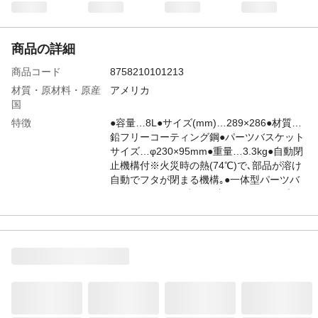
商品の詳細
商品コード
8758210101213
材質・原材料・原産
アメリカ
国
特徴
●容量…8L●サイズ(mm)…289×286●材質…
鉛フリーコーティング鋼●パーツバスケット
サイズ…φ230×95mm●重量…3.3kg●自動閉
止機構付※火災時の熱(74℃)で､部品が溶け
自動でフタが閉まる機構｡●一体型パーツバ
スケットにより､少量の小さなパーツを素早
く洗浄できます｡
JANコード
4550061699447