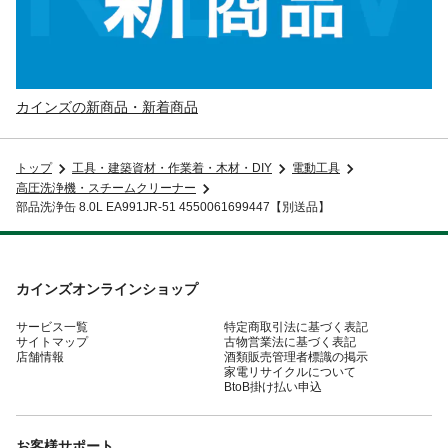
カインズの新商品・新着商品
トップ
工具・建築資材・作業着・木材・DIY
電動工具
高圧洗浄機・スチームクリーナー
部品洗浄缶 8.0L EA991JR-51 4550061699447【別送品】
カインズオンラインショップ
サービス一覧
特定商取引法に基づく表記
サイトマップ
古物営業法に基づく表記
店舗情報
酒類販売管理者標識の掲示
家電リサイクルについて
BtoB掛け払い申込
お客様サポート