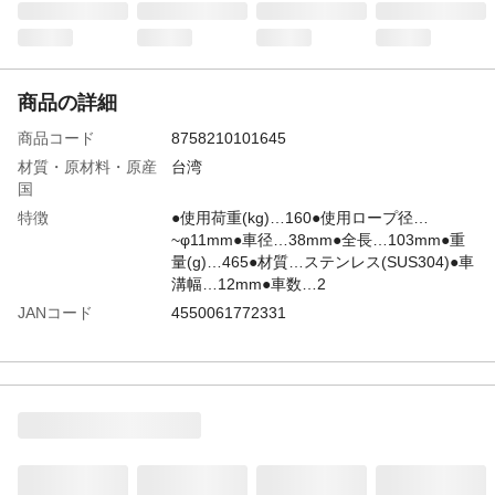
商品の詳細
商品コード
8758210101645
材質・原材料・原産
台湾
国
特徴
●使用荷重(kg)…160●使用ロープ径…
~φ11mm●車径…38mm●全長…103mm●重
量(g)…465●材質…ステンレス(SUS304)●車
溝幅…12mm●車数…2
JANコード
4550061772331