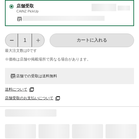
店舗受取
CAINZ PickUp
カートに入れる
最大注文数は
0
です
※価格は​店舗や​掲載場所で​異なる​場合が​あります。
店舗での受取は送料無料
送料について
店舗受取のお支払いについて