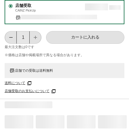
店舗受取
CAINZ PickUp
カートに入れる
最大注文数は
0
です
※価格は​店舗や​掲載場所で​異なる​場合が​あります。
店舗での受取は送料無料
送料について
店舗受取のお支払いについて