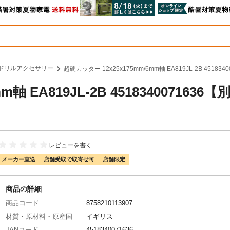
ドリルアクセサリー
超硬カッター 12x25x175mm/6mm軸 EA819JL-2B 45183
軸 EA819JL-2B 4518340071636【
レビューを書く
メーカー直送
店舗受取で取寄せ可
店舗限定
商品の詳細
商品コード
8758210113907
材質・原材料・原産国
イギリス
JANコード
4518340071636