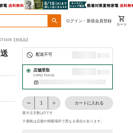
ログイン・新規会員登録
カート
40071636【別送品】
別送
配送不可
店舗受取
CAINZ PickUp
カートに入れる
最大注文数は
0
です
※価格は​店舗や​掲載場所で​異なる​場合が​あります。