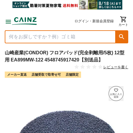
ログイン・新規会員登録
カート
山崎産業(CONDOR) フロアパッド(完全剥離用/5枚) 12型
用 EA899MW-122 4548745917420【別送品】
レビューを書く
メーカー直送
店舗受取で取寄せ可
店舗限定