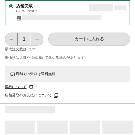
店舗受取
CAINZ PickUp
カートに入れる
最大注文数は
0
です
※価格は​店舗や​掲載場所で​異なる​場合が​あります。
店舗での受取は送料無料
送料について
店舗受取のお支払いについて