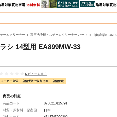
チームクリーナー
高圧洗浄機・スチームクリーナー パーツ
山崎産業(CONDO
シ 14型用 EA899MW-33
レビューを書く
メーカー直送
店舗受取で取寄せ可
店舗限定
商品の詳細
商品コード
8758210115791
材質・原材料・原産国
日本
JANコード
4548745909302