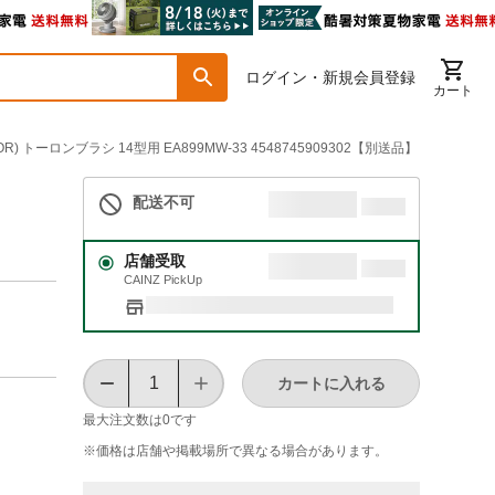
ログイン・新規会員登録
カート
R) トーロンブラシ 14型用 EA899MW-33 4548745909302【別送品】
配送不可
店舗受取
CAINZ PickUp
カートに入れる
最大注文数は
0
です
※価格は​店舗や​掲載場所で​異なる​場合が​あります。