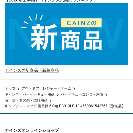
カインズの新商品・新着商品
トップ
アウトドア・レジャー・ゲーム
キャンプ・バーべーキュー用品
バーベキューコンロ・木炭
炭・薪・着火剤・燃料用品
キャプテンスタッグ 備長炭 6.0kg EA913LF-13 4550061542767【別送品】
カインズオンラインショップ