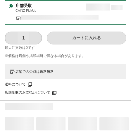
店舗受取
CAINZ PickUp
カートに入れる
最大注文数は
0
です
※価格は​店舗や​掲載場所で​異なる​場合が​あります。
店舗での受取は送料無料
送料について
店舗受取のお支払いについて