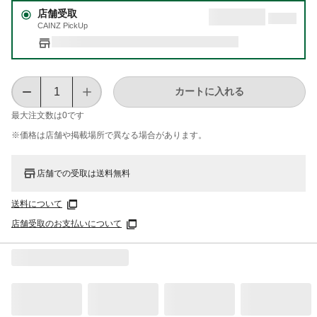
店舗受取
CAINZ PickUp
カートに入れる
最大注文数は
0
です
※価格は​店舗や​掲載場所で​異なる​場合が​あります。
店舗での受取は送料無料
送料について
店舗受取のお支払いについて